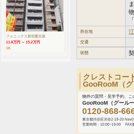
「
江
所在地
フェニックス新宿夏目坂
交通
11.8万円 ～ 15.2万円
1K
状態
クレストコー
GooRooM
物件の質問・見学予約、こ
GooRooM（グール
0120-868-66
東京都渋谷区渋谷2-19-20 Navi渋
営業時間：10:00~19:00
FAX