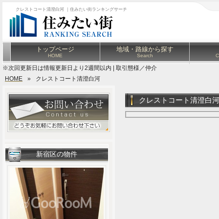
クレストコート清澄白河 ｜住みたい街ランキングサーチ
トップページ
地域・路線から探す
HOME
Search
C
※次回更新日は情報更新日より2週間以内 | 取引態様／仲介
HOME
»
クレストコート清澄白河
クレストコート清澄白
新宿区の物件