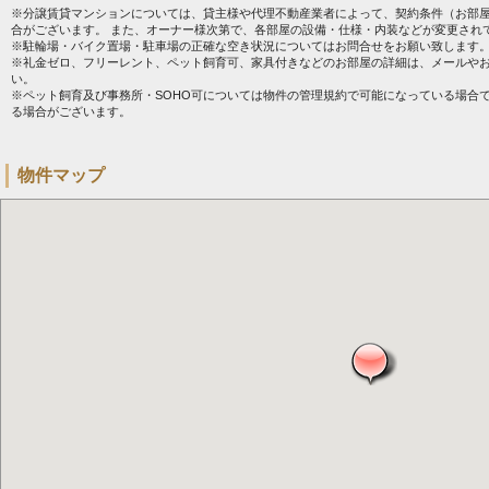
※分譲賃貸マンションについては、貸主様や代理不動産業者によって、契約条件（お部
合がございます。 また、オーナー様次第で、各部屋の設備・仕様・内装などが変更され
※駐輪場・バイク置場・駐車場の正確な空き状況についてはお問合せをお願い致します
※礼金ゼロ、フリーレント、ペット飼育可、家具付きなどのお部屋の詳細は、メールや
い。
※ペット飼育及び事務所・SOHO可については物件の管理規約で可能になっている場合
る場合がございます。
物件マップ