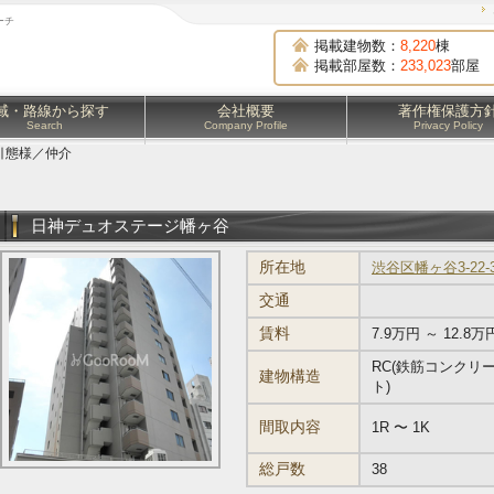
ーチ
掲載建物数：
8,220
棟
掲載部屋数：
233,023
部屋
域・路線から探す
会社概要
著作権保護方
Search
Company Profile
Privacy Policy
引態様／仲介
日神デュオステージ幡ヶ谷
所在地
渋谷区幡ヶ谷3-22-
交通
賃料
7.9万円 ～ 12.8万
RC(鉄筋コンクリ
建物構造
ト)
間取内容
1R 〜 1K
総戸数
38