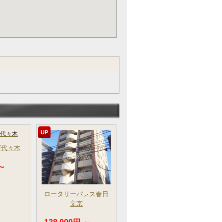
UP
ザ代々木
 ～
ロータリーパレス春日
文京