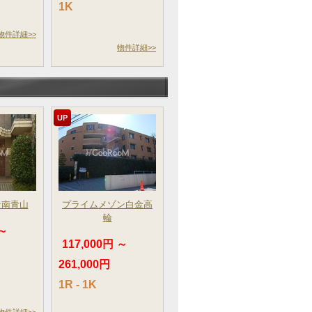
1K
物件詳細>>
物件詳細>>
UP
サ南青山
プライムメゾン白金高
輪
 ～
117,000円 ～
261,000円
1R - 1K