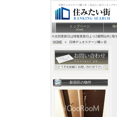
日神デュオステージ幡ヶ谷 ｜住みたい街ランキングサ
トップページ
地
HOME
※次回更新日は情報更新日より2週間以内 | 取
HOME
»
日神デュオステージ幡ヶ谷
新宿区の物件