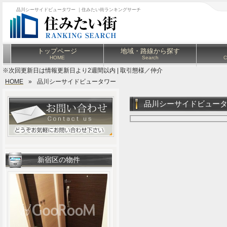
品川シーサイドビュータワー ｜住みたい街ランキングサーチ
トップページ
地域・路線から探す
HOME
Search
C
※次回更新日は情報更新日より2週間以内 | 取引態様／仲介
HOME
»
品川シーサイドビュータワー
品川シーサイドビュー
新宿区の物件