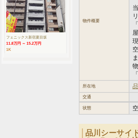
物件概要
「
フェニックス新宿夏目坂
11.8万円 ～ 15.2万円
1K
「
品
所在地
交通
状態
品川シーサイ