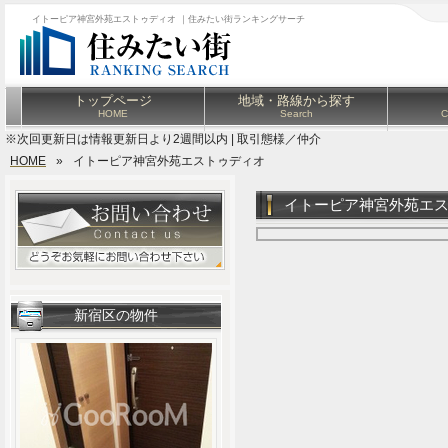
イトーピア神宮外苑エストゥディオ ｜住みたい街ランキングサーチ
トップページ
地域・路線から探す
HOME
Search
C
※次回更新日は情報更新日より2週間以内 | 取引態様／仲介
HOME
»
イトーピア神宮外苑エストゥディオ
イトーピア神宮外苑エ
新宿区の物件