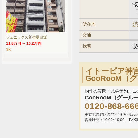
「
渋
所在地
交通
フェニックス新宿夏目坂
11.8万円 ～ 15.2万円
状態
1K
イトーピア神
GooRooM
物件の質問・見学予約、こ
GooRooM（グール
0120-868-66
東京都渋谷区渋谷2-19-20 Navi渋
営業時間：10:00~19:00
FAX