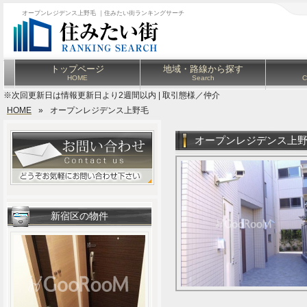
オープンレジデンス上野毛 ｜住みたい街ランキングサーチ
トップページ
地域・路線から探す
HOME
Search
C
※次回更新日は情報更新日より2週間以内 | 取引態様／仲介
HOME
»
オープンレジデンス上野毛
オープンレジデンス上
新宿区の物件