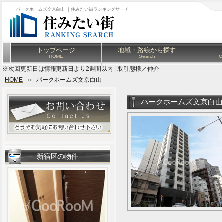
パークホームズ文京白山 ｜住みたい街ランキングサーチ
トップページ
地域・路線から探す
HOME
Search
C
※次回更新日は情報更新日より2週間以内 | 取引態様／仲介
HOME
»
パークホームズ文京白山
パークホームズ文京白
新宿区の物件