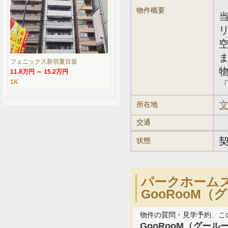
物件概要
フェニックス新宿夏目坂
11.8万円 ～ 15.2万円
1K
「
文
所在地
交通
状態
パークホーム
GooRooM
物件の質問・見学予約、こ
GooRooM（グール