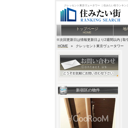
クレッセント東京ヴュータワー ｜住みたい街ランキン
トップページ
地
HOME
※次回更新日は情報更新日より2週間以内 | 取
HOME
»
クレッセント東京ヴュータワー
新宿区の物件