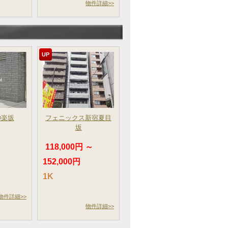
物件詳細>>
UP
神楽坂
フェニックス新宿夏目
坂
～
118,000円 ～
152,000円
1K
物件詳細>>
物件詳細>>