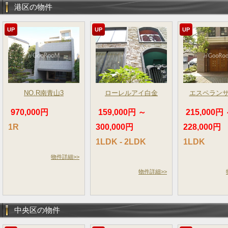
港区の物件
UP
UP
UP
NO.R南青山3
ローレルアイ白金
エスペラン
970,000円
159,000円 ～
215,000円
1R
300,000円
228,000円
1LDK - 2LDK
1LDK
物件詳細>>
物件詳細>>
中央区の物件