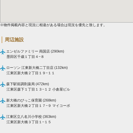
※物件掲載内容と現況に相違がある場合は現況を優先と致します。
周辺施設
エンゼルファミリー 両国店 (290km)
墨田区千歳１丁目４−８
ローソン 江東新大橋二丁目店 (132km)
江東区新大橋２丁目１９−１１
森下駅前調剤薬局 (472km)
江東区森下１丁目１３−１２ 小倉屋ビル
新大橋のびっこ保育園 (268km)
江東区新大橋２丁目１７−９ マイコーポ
江東区立八名川小学校 (363km)
江東区新大橋３丁目１−１５