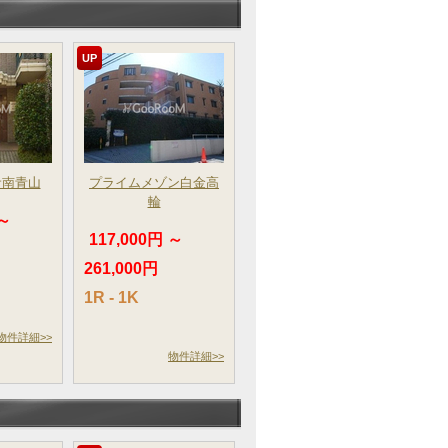
UP
サ南青山
プライムメゾン白金高
輪
 ～
117,000円 ～
261,000円
1R - 1K
物件詳細>>
物件詳細>>