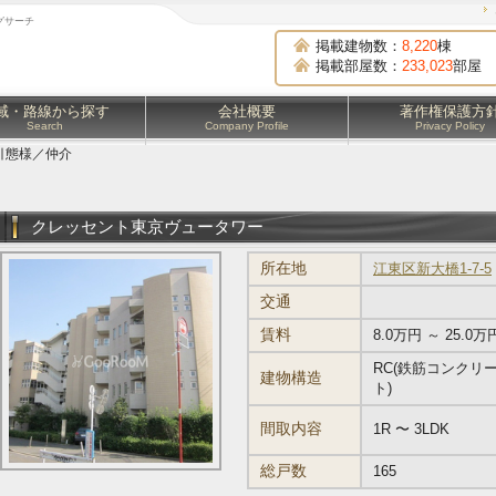
グサーチ
掲載建物数：
8,220
棟
掲載部屋数：
233,023
部屋
域・路線から探す
会社概要
著作権保護方
Search
Company Profile
Privacy Policy
引態様／仲介
クレッセント東京ヴュータワー
所在地
江東区新大橋1-7-5
交通
賃料
8.0万円 ～ 25.0万
RC(鉄筋コンクリ
建物構造
ト)
間取内容
1R 〜 3LDK
総戸数
165