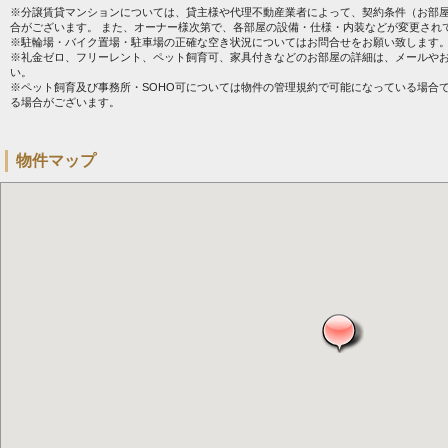
※分譲賃貸マンションについては、貸主様や代理不動産業者によって、契約条件（お部
合がございます。 また、オーナー様次第で、各部屋の設備・仕様・内装などが変更され
※駐輪場・バイク置場・駐車場の正確な空き状況についてはお問合せをお願い致します
※礼金ゼロ、フリーレント、ペット飼育可、家具付きなどのお部屋の詳細は、メールや
い。
※ペット飼育及び事務所・SOHO可については物件の管理規約で可能になっている場合
る場合がございます。
物件マップ