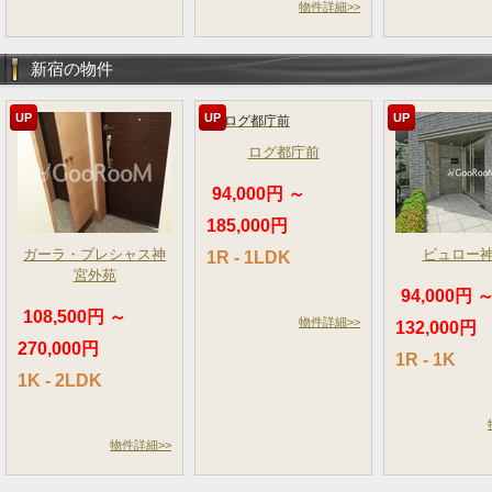
物件詳細>>
新宿の物件
UP
UP
UP
ログ都庁前
94,000円 ～
185,000円
ガーラ・プレシャス神
ビュロー
1R - 1LDK
宮外苑
94,000円 
108,500円 ～
物件詳細>>
132,000円
270,000円
1R - 1K
1K - 2LDK
物件詳細>>