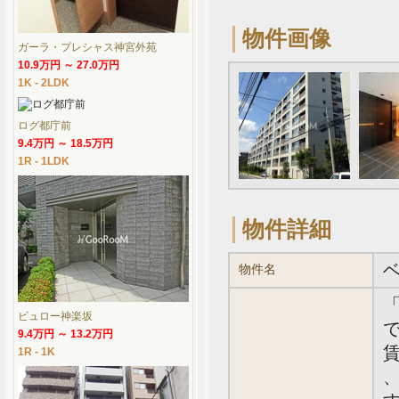
物件画像
ガーラ・プレシャス神宮外苑
10.9万円 ～ 27.0万円
1K - 2LDK
ログ都庁前
9.4万円 ～ 18.5万円
1R - 1LDK
物件詳細
物件名
ビュロー神楽坂
で
9.4万円 ～ 13.2万円
賃
1R - 1K
、