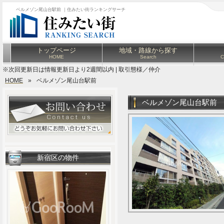
ベルメゾン尾山台駅前 ｜住みたい街ランキングサーチ
トップページ
地域・路線から探す
HOME
Search
C
※次回更新日は情報更新日より2週間以内 | 取引態様／仲介
HOME
»
ベルメゾン尾山台駅前
ベルメゾン尾山台駅前
新宿区の物件