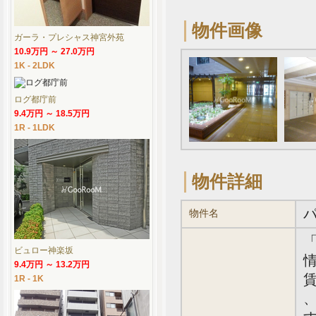
物件画像
ガーラ・プレシャス神宮外苑
10.9万円 ～ 27.0万円
1K - 2LDK
ログ都庁前
9.4万円 ～ 18.5万円
1R - 1LDK
物件詳細
物件名
ビュロー神楽坂
情
9.4万円 ～ 13.2万円
賃
1R - 1K
、