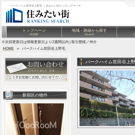
パークハイム世田谷上野毛 ｜住みたい街ランキングサーチ
トップページ
地域・路線から探す
HOME
Search
C
※次回更新日は情報更新日より2週間以内 | 取引態様／仲介
HOME
»
パークハイム世田谷上野毛
パークハイム世田谷上
新宿区の物件