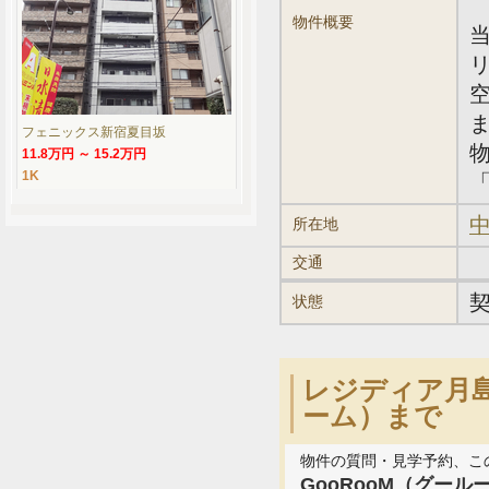
物件概要
フェニックス新宿夏目坂
11.8万円 ～ 15.2万円
1K
「
中
所在地
交通
状態
レジディア月島
ーム）まで
物件の質問・見学予約、こ
GooRooM（グール