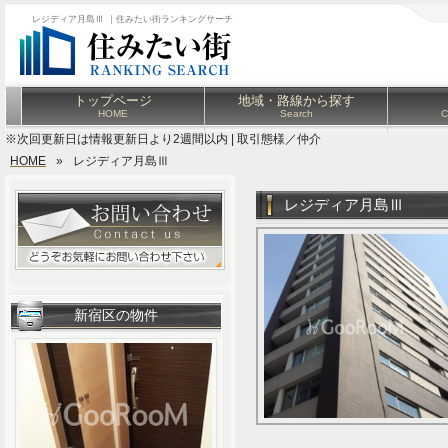
レジディア月島Ⅲ ｜住みたい街ランキングサーチ
トップページ
地域・路線から探す
HOME
Search
C
※次回更新日は情報更新日より2週間以内 | 取引態様／仲介
HOME
»
レジディア月島Ⅲ
レジディア月島Ⅲ
新宿区の物件