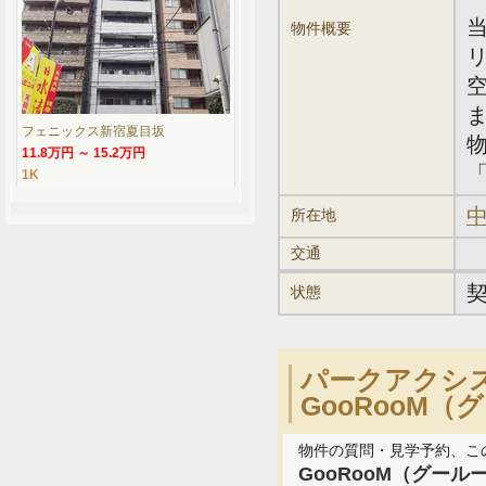
物件概要
フェニックス新宿夏目坂
11.8万円 ～ 15.2万円
「
1K
中
所在地
交通
状態
パークアクシ
GooRooM
物件の質問・見学予約、こ
GooRooM（グール