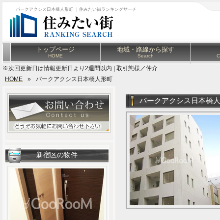
パークアクシス日本橋人形町 ｜住みたい街ランキングサーチ
トップページ
地域・路線から探す
HOME
Search
C
※次回更新日は情報更新日より2週間以内 | 取引態様／仲介
HOME
»
パークアクシス日本橋人形町
パークアクシス日本橋
新宿区の物件