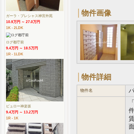
物件画像
ガーラ・プレシャス神宮外苑
10.9万円 ～ 27.0万円
1K - 2LDK
ログ都庁前
9.4万円 ～ 18.5万円
1R - 1LDK
物件詳細
物件名
ビュロー神楽坂
件
9.4万円 ～ 13.2万円
賃
1R - 1K
面