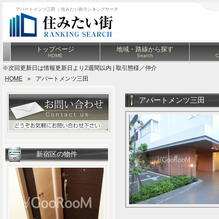
アパートメンツ三田 ｜住みたい街ランキングサーチ
トップページ
地域・路線から探す
HOME
Search
C
※次回更新日は情報更新日より2週間以内 | 取引態様／仲介
HOME
»
アパートメンツ三田
アパートメンツ三田
新宿区の物件