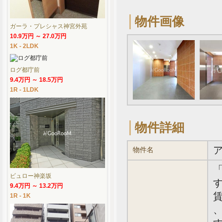
物件画像
ガーラ・プレシャス神宮外苑
10.9万円 ～ 27.0万円
1K - 2LDK
ログ都庁前
9.4万円 ～ 18.5万円
1R - 1LDK
物件詳細
物件名
ビュロー神楽坂
す
9.4万円 ～ 13.2万円
賃
1R - 1K
、