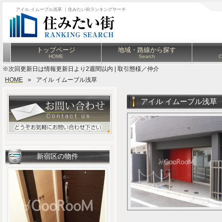
アイル イムーブル浅草 ｜住みたい街ランキングサーチ
トップページ
地域・路線から探す
HOME
Search
C
※次回更新日は情報更新日より2週間以内 | 取引態様／仲介
HOME
»
アイル イムーブル浅草
アイル イムーブル浅草
新宿区の物件