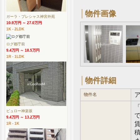
物件画像
ガーラ・プレシャス神宮外苑
10.9万円 ～ 27.0万円
1K - 2LDK
ログ都庁前
9.4万円 ～ 18.5万円
1R - 1LDK
物件詳細
物件名
ビュロー神楽坂
で
9.4万円 ～ 13.2万円
賃
1R - 1K
積