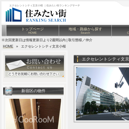
エクセレントシティ文京小桜 ｜住みたい街ランキングサーチ
トップページ
地域・路線から探す
HOME
Search
C
※次回更新日は情報更新日より2週間以内 | 取引態様／仲介
HOME
»
エクセレントシティ文京小桜
エクセレントシティ文
新宿区の物件