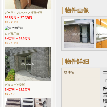
物件画像
ガーラ・プレシャス神宮外苑
10.9万円 ～ 27.0万円
1K - 2LDK
ログ都庁前
9.4万円 ～ 18.5万円
1R - 1LDK
物件詳細
物件名
ビュロー神楽坂
件
9.4万円 ～ 13.2万円
賃
1R - 1K
積