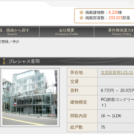
掲載建物数：
8,220
棟
掲載部屋数：
233,023
部屋
域・路線から探す
会社概要
著作権保護方
Search
Company Profile
Privacy Policy
引態様／仲介
プレシャス音羽
所在地
文京区音羽1-21-11
交通
賃料
8.7万円 ～ 20.0万
RC(鉄筋コンクリ
建物構造
ト)
間取内容
1K 〜 1LDK
総戸数
75