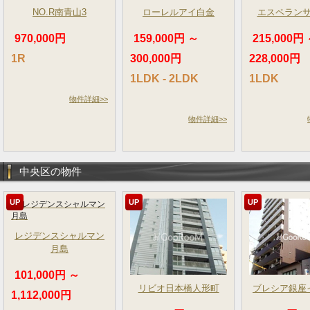
NO.R南青山3
ローレルアイ白金
エスペラン
970,000円
159,000円 ～
215,000円
1R
300,000円
228,000円
1LDK - 2LDK
1LDK
物件詳細>>
物件詳細>>
中央区の物件
UP
UP
UP
レジデンスシャルマン
月島
101,000円 ～
リビオ日本橋人形町
ブレシア銀座
1,112,000円