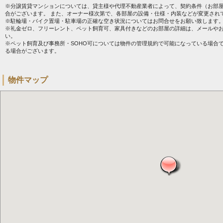
※分譲賃貸マンションについては、貸主様や代理不動産業者によって、契約条件（お部
合がございます。 また、オーナー様次第で、各部屋の設備・仕様・内装などが変更され
※駐輪場・バイク置場・駐車場の正確な空き状況についてはお問合せをお願い致します
※礼金ゼロ、フリーレント、ペット飼育可、家具付きなどのお部屋の詳細は、メールや
い。
※ペット飼育及び事務所・SOHO可については物件の管理規約で可能になっている場合
る場合がございます。
物件マップ