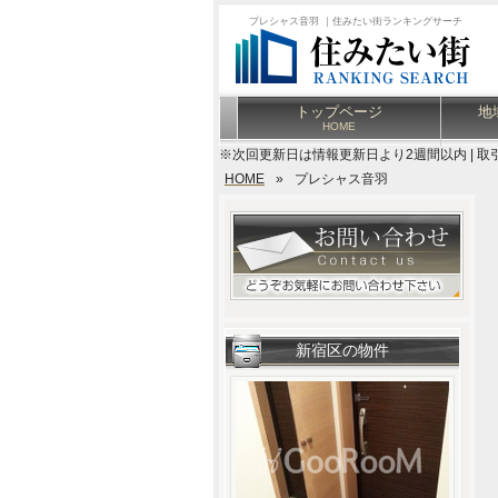
プレシャス音羽 ｜住みたい街ランキングサーチ
トップページ
地
HOME
※次回更新日は情報更新日より2週間以内 | 取
HOME
»
プレシャス音羽
新宿区の物件