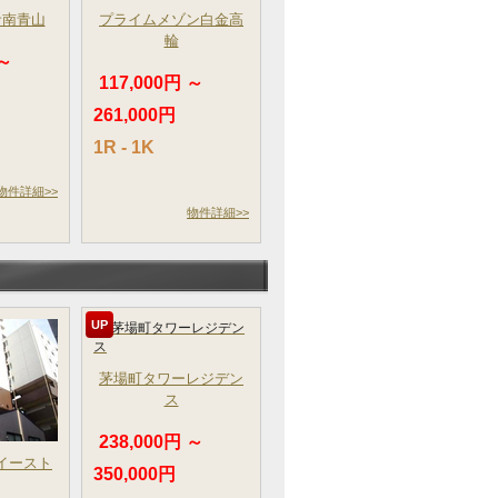
サ南青山
プライムメゾン白金高
輪
 ～
117,000円 ～
261,000円
1R - 1K
物件詳細>>
物件詳細>>
UP
茅場町タワーレジデン
ス
238,000円 ～
イースト
350,000円