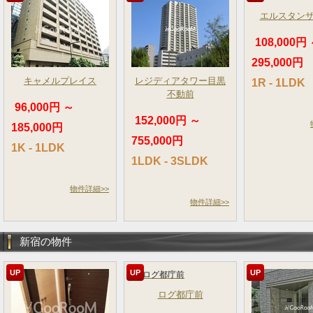
エルスタン
108,000円
295,000円
キャメルプレイス
レジディアタワー目黒
1R - 1LDK
不動前
96,000円 ～
152,000円 ～
185,000円
755,000円
1K - 1LDK
1LDK - 3SLDK
物件詳細>>
物件詳細>>
新宿の物件
UP
UP
UP
ログ都庁前