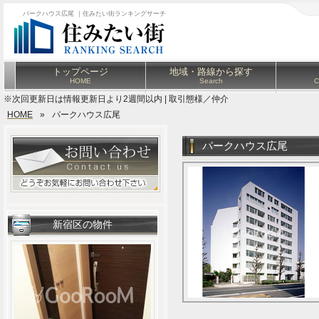
パークハウス広尾 ｜住みたい街ランキングサーチ
トップページ
地域・路線から探す
HOME
Search
C
※次回更新日は情報更新日より2週間以内 | 取引態様／仲介
HOME
»
パークハウス広尾
パークハウス広尾
新宿区の物件