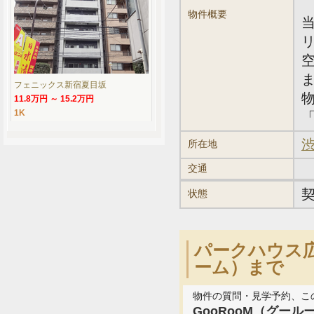
物件概要
フェニックス新宿夏目坂
11.8万円 ～ 15.2万円
1K
「
渋
所在地
交通
状態
パークハウス広
ーム）まで
物件の質問・見学予約、こ
GooRooM（グール