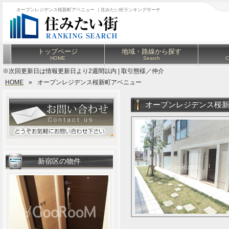
オープンレジデンス桜新町アベニュー ｜住みたい街ランキングサーチ
トップページ
地域・路線から探す
HOME
Search
C
※次回更新日は情報更新日より2週間以内 | 取引態様／仲介
HOME
»
オープンレジデンス桜新町アベニュー
オープンレジデンス桜
新宿区の物件