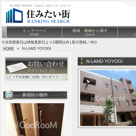
N-LAND YOYOGI ｜住みたい街ランキングサーチ
トップページ
地域・路線から探す
HOME
Search
C
※次回更新日は情報更新日より2週間以内 | 取引態様／仲介
HOME
»
N-LAND YOYOGI
N-LAND YOYOGI
新宿区の物件