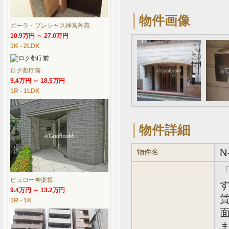
物件画像
ガーラ・プレシャス神宮外苑
10.9万円 ～ 27.0万円
1K - 2LDK
ログ都庁前
9.4万円 ～ 18.5万円
1R - 1LDK
物件詳細
N
物件名
ビュロー神楽坂
す
9.4万円 ～ 13.2万円
賃
1R - 1K
面